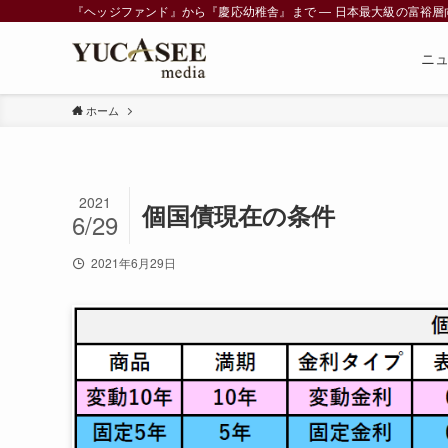
『ヘッジファンド』から『慶応幼稚舎』まで ― 日本最大級の富裕層向けメデ
ニ
ホーム
2021
個国債現在の条件
6/29
2021年6月29日