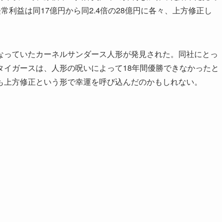
経常利益は同17億円から同2.4倍の28億円に各々、上方修正し
っていたカーネルサンダース人形が発見された。同社にとっ
タイガースは、人形の呪いによって18年間優勝できなかったと
も上方修正という形で幸運を呼び込んだのかもしれない。