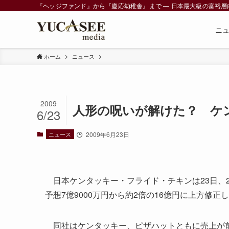
『ヘッジファンド』から『慶応幼稚舎』まで ― 日本最大級の富裕層向けメデ
ニ
ホーム
ニュース
2009
人形の呪いが解けた？ ケ
6/23
ニュース
2009年6月23日
日本ケンタッキー・フライド・チキンは23日、2
予想7億9000万円から約2倍の16億円に上方修正
同社はケンタッキー、ピザハットともに売上が前