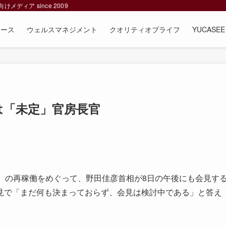
ィア since 2009
ュース
ウェルスマネジメント
クオリティオブライフ
YUCAS
は「未定」官房長官
）の再稼働をめぐって、野田佳彦首相が8日の午後にも会見す
見で「まだ何も決まっておらず、会見は検討中である」と答え