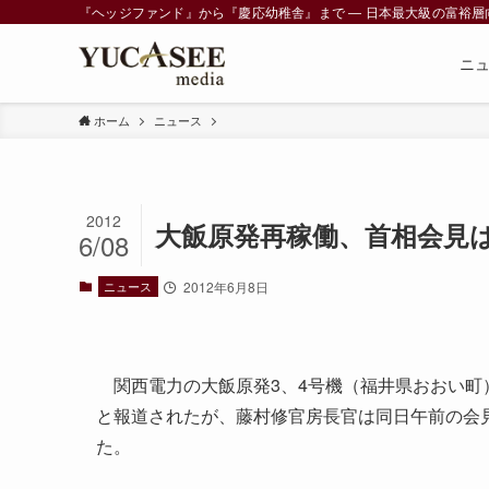
『ヘッジファンド』から『慶応幼稚舎』まで ― 日本最大級の富裕層向けメデ
ニ
ホーム
ニュース
2012
大飯原発再稼働、首相会見
6/08
ニュース
2012年6月8日
関西電力の大飯原発3、4号機（福井県おおい町
と報道されたが、藤村修官房長官は同日午前の会
た。