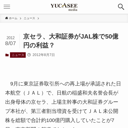
ホーム
ニュース
京セラ、大和証券がJAL株で50億
2012
8/07
円の利益？
2012年8月7日
ニュース
9月に東京証券取引所への再上場が承認された日
本航空（ＪＡＬ）で、日航の稲盛和夫名誉会長が
出身母体の京セラ、上場主幹事の大和証券グルー
プ本社が、第三者割当増資を受けてＪＡＬ未公開
株を総額で合計約100億円購入していたことが7