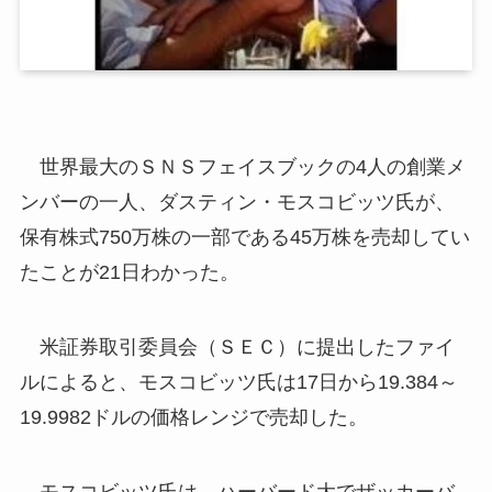
世界最大のＳＮＳフェイスブックの4人の創業メ
ンバーの一人、ダスティン・モスコビッツ氏が、
保有株式750万株の一部である45万株を売却してい
たことが21日わかった。
米証券取引委員会（ＳＥＣ）に提出したファイ
ルによると、モスコビッツ氏は17日から19.384～
19.9982ドルの価格レンジで売却した。
モスコビッツ氏は、ハーバード大でザッカーバ