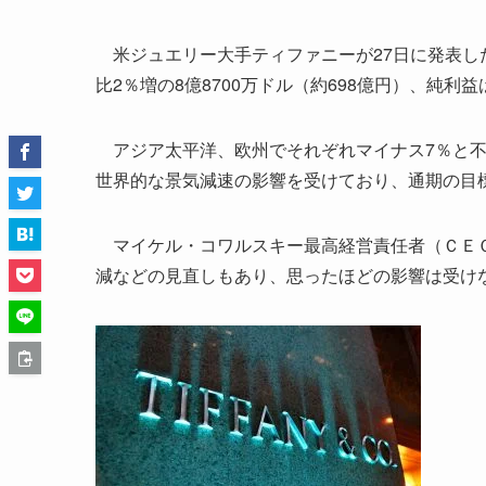
米ジュエリー大手ティファニーが27日に発表した
比2％増の8億8700万ドル（約698億円）、純利益
アジア太平洋、欧州でそれぞれマイナス7％と不
世界的な景気減速の影響を受けており、通期の目
マイケル・コワルスキー最高経営責任者（ＣＥＯ
減などの見直しもあり、思ったほどの影響は受け