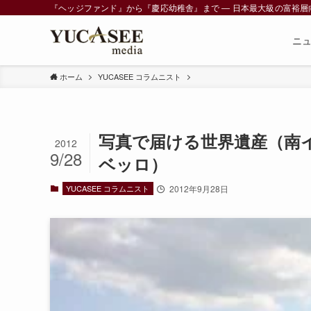
『ヘッジファンド』から『慶応幼稚舎』まで ― 日本最大級の富裕層向けメデ
ニ
ホーム
YUCASEE コラムニスト
写真で届ける世界遺産（南
2012
9/28
ベッロ）
YUCASEE コラムニスト
2012年9月28日