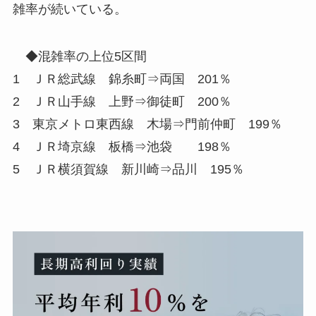
雑率が続いている。
◆混雑率の上位5区間
1 ＪＲ総武線 錦糸町⇒両国 201％
2 ＪＲ山手線 上野⇒御徒町 200％
3 東京メトロ東西線 木場⇒門前仲町 199％
4 ＪＲ埼京線 板橋⇒池袋 198％
5 ＪＲ横須賀線 新川崎⇒品川 195％