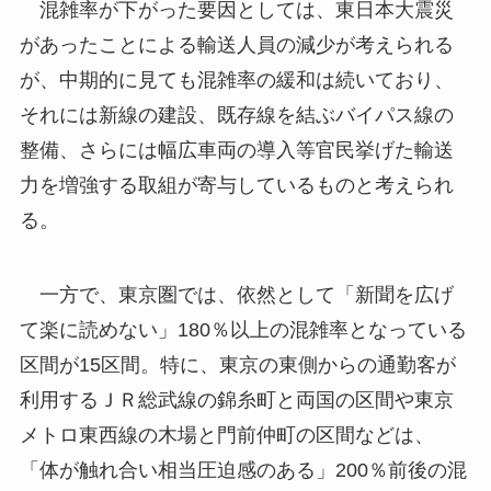
混雑率が下がった要因としては、東日本大震災
があったことによる輸送人員の減少が考えられる
が、中期的に見ても混雑率の緩和は続いており、
それには新線の建設、既存線を結ぶバイパス線の
整備、さらには幅広車両の導入等官民挙げた輸送
力を増強する取組が寄与しているものと考えられ
る。
一方で、東京圏では、依然として「新聞を広げ
て楽に読めない」180％以上の混雑率となっている
区間が15区間。特に、東京の東側からの通勤客が
利用するＪＲ総武線の錦糸町と両国の区間や東京
メトロ東西線の木場と門前仲町の区間などは、
「体が触れ合い相当圧迫感のある」200％前後の混