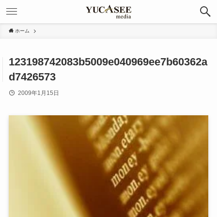
ホーム
123198742083b5009e040969ee7b60362a
d7426573
2009年1月15日