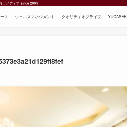
ィア since 2009
ュース
ウェルスマネジメント
クオリティオブライフ
YUCAS
373e3a21d129ff8fef