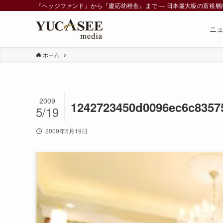
『ヘッジファンド』から『慶応幼稚舎』まで ― 日本最大級の富裕層向けメデ
ニ
ホーム
2009
1242723450d0096ec6c83575
5/19
2009年5月19日