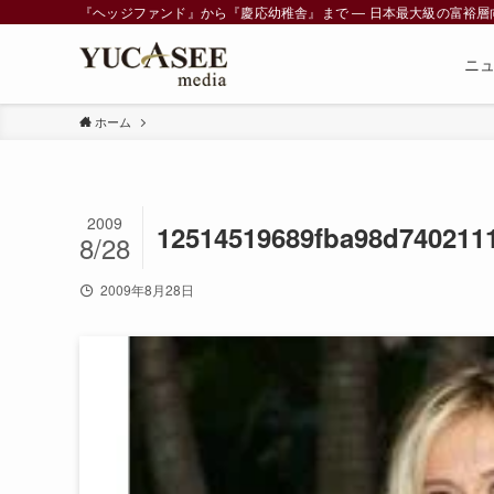
『ヘッジファンド』から『慶応幼稚舎』まで ― 日本最大級の富裕層向けメデ
ニ
ホーム
2009
12514519689fba98d740211
8/28
2009年8月28日