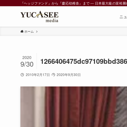
『ヘッジファンド』から『慶応幼稚舎』まで ― 日本最大級の富裕層向けメデ
ニ
ホーム
2020
1266406475dc97109bbd386
9/30
2010年2月17日
2020年9月30日