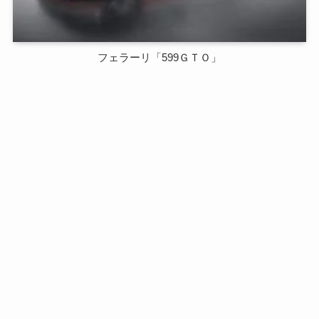
フェラーリ「599ＧＴＯ」