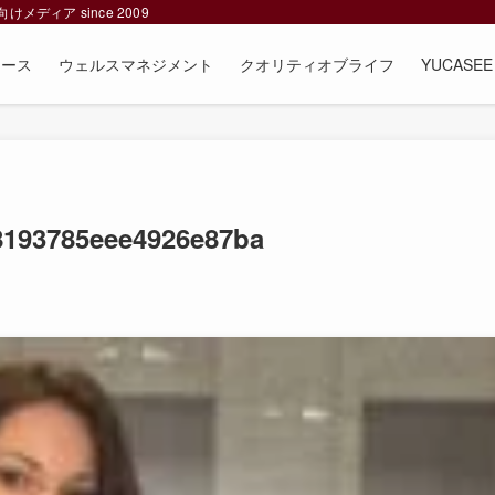
ィア since 2009
ュース
ウェルスマネジメント
クオリティオブライフ
YUCAS
8193785eee4926e87ba