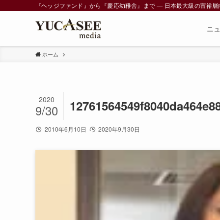
『ヘッジファンド』から『慶応幼稚舎』まで ― 日本最大級の富裕層向けメデ
ニ
ホーム
2020
12761564549f8040da464e8
9/30
2010年6月10日
2020年9月30日