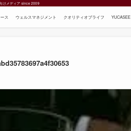
ィア since 2009
ュース
ウェルスマネジメント
クオリティオブライフ
YUCAS
abd35783697a4f30653