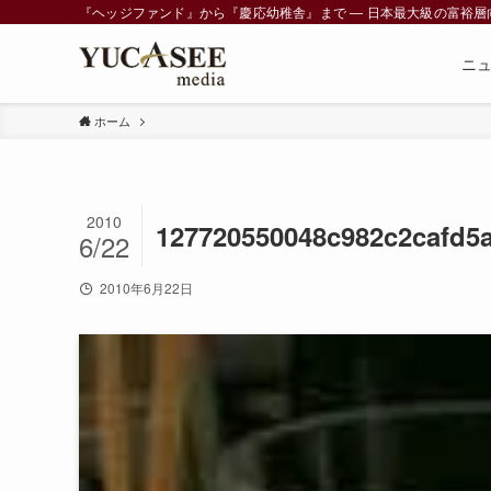
『ヘッジファンド』から『慶応幼稚舎』まで ― 日本最大級の富裕層向けメデ
ニ
ホーム
2010
127720550048c982c2cafd5
6/22
2010年6月22日