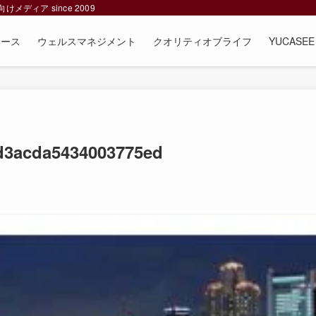
ィア since 2009
ュース
ウェルスマネジメント
クオリティオブライフ
YUCAS
2d3acda5434003775ed