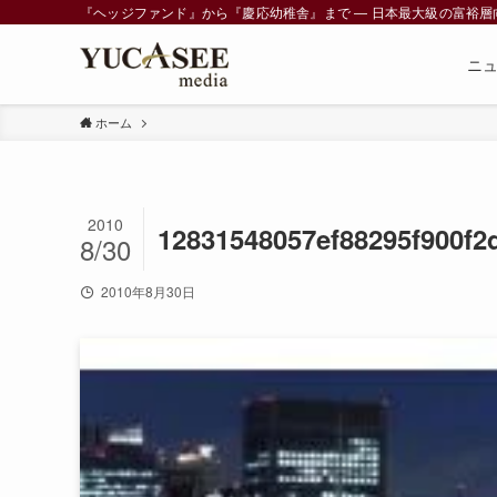
『ヘッジファンド』から『慶応幼稚舎』まで ― 日本最大級の富裕層向けメデ
ニ
ホーム
2010
12831548057ef88295f900f
8/30
2010年8月30日