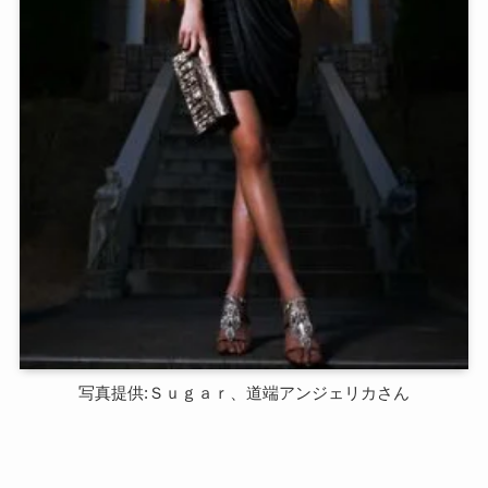
写真提供:Ｓｕｇａｒ、道端アンジェリカさん