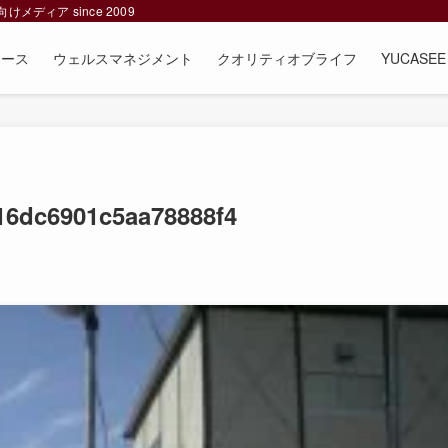
ィア since 2009
ュース
ウェルスマネジメント
クオリティオブライフ
YUCAS
16dc6901c5aa78888f4