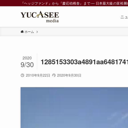
『ヘッジファンド』から『慶応幼稚舎』まで ― 日本最大級の富裕層向けメデ
ニ
ホーム
2020
1285153303a4891aa648174
9/30
2010年9月22日
2020年9月30日