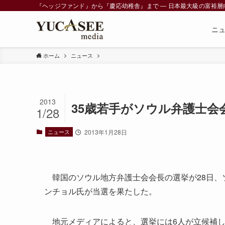
『ヘッジファンド』から『慶応幼稚舎』まで ― 日本最大級の富裕層向けメデ
ニ
ホーム
ニュース
2013
35歳若手がソウル弁護士会
1/28
ニュース
2013年1月28日
韓国のソウル地方弁護士会会長の選挙が28日、
ンチョル氏が当選を果たした。
地元メディアによると、選挙には6人が立候補し