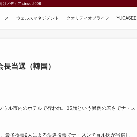
ィア since 2009
ュース
ウェルスマネジメント
クオリティオブライフ
YUCAS
会長当選（韓国）
ソウル市内のホテルで行われ、35歳という異例の若さでナ・ス
、最多得票2人による決選投票でナ・スンチョル氏が当選し