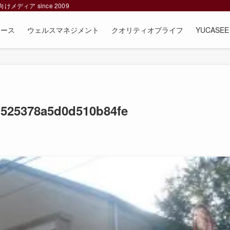
ィア since 2009
ュース
ウェルスマネジメント
クオリティオブライフ
YUCAS
525378a5d0d510b84fe