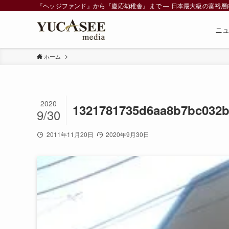
『ヘッジファンド』から『慶応幼稚舎』まで ― 日本最大級の富裕層向けメデ
ニ
ホーム
2020
1321781735d6aa8b7bc032b
9/30
2011年11月20日
2020年9月30日