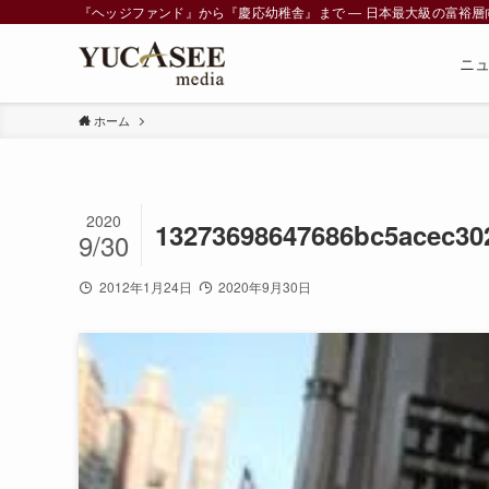
『ヘッジファンド』から『慶応幼稚舎』まで ― 日本最大級の富裕層向けメデ
ニ
ホーム
2020
13273698647686bc5acec30
9/30
2012年1月24日
2020年9月30日