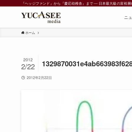
『ヘッジファンド』から『慶応幼稚舎』まで ― 日本最大級の富裕層向けメデ
ニ
ホーム
2012
1329870031e4ab663983f62
2/22
2012年2月22日