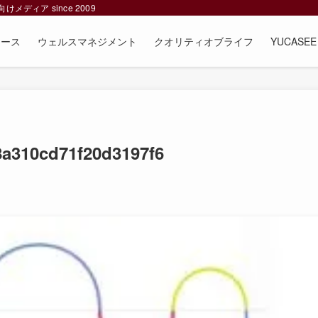
ィア since 2009
ュース
ウェルスマネジメント
クオリティオブライフ
YUCAS
8a310cd71f20d3197f6