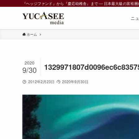
『ヘッジファンド』から『慶応幼稚舎』まで ― 日本最大級の富裕層向けメデ
ニ
ホーム
2020
1329971807d0096ec6c83575
9/30
2012年2月23日
2020年9月30日