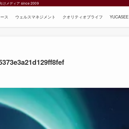
ィア since 2009
ュース
ウェルスマネジメント
クオリティオブライフ
YUCAS
373e3a21d129ff8fef