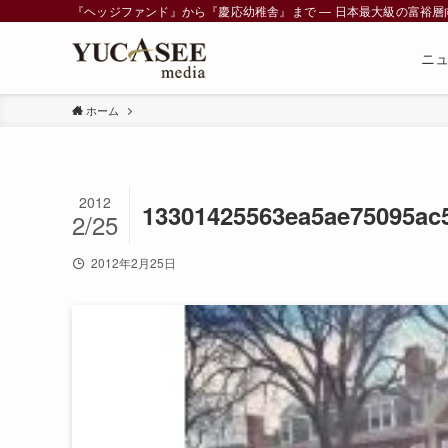
『ヘッジファンド』から『慶応幼稚舎』まで ― 日本最大級の富裕層向けメデ
ニ
ホーム
2012
13301425563ea5ae75095ac
2/25
2012年2月25日