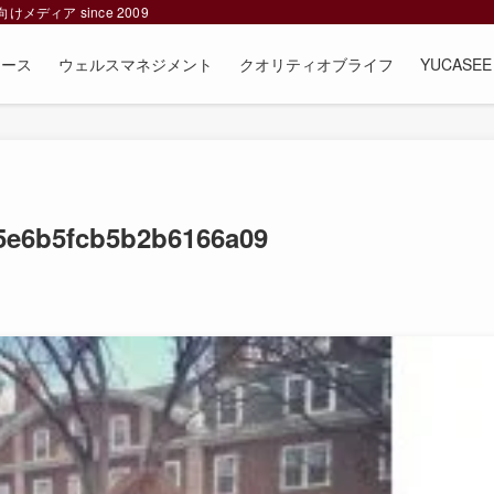
ィア since 2009
ュース
ウェルスマネジメント
クオリティオブライフ
YUCAS
5e6b5fcb5b2b6166a09