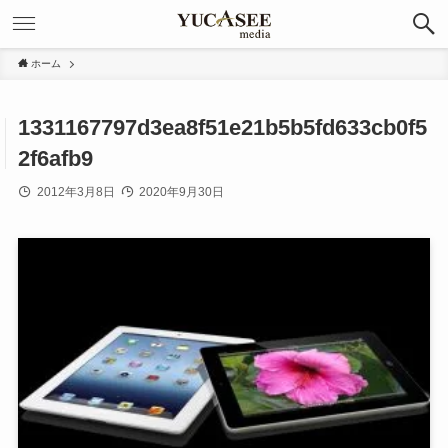
ホーム
1331167797d3ea8f51e21b5b5fd633cb0f5
2f6afb9
2012年3月8日
2020年9月30日