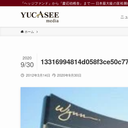
『ヘッジファンド』から『慶応幼稚舎』まで ― 日本最大級の富裕層向けメデ
ニ
ホーム
2020
13316994814d058f3ce50c7
9/30
2012年3月14日
2020年9月30日