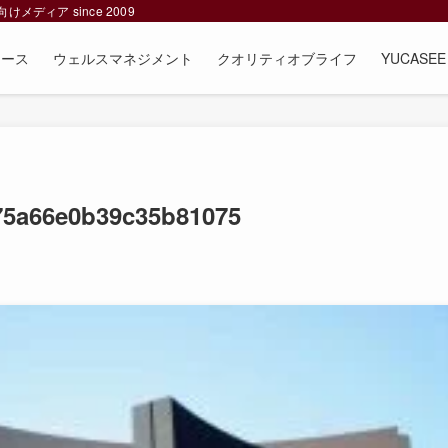
ィア since 2009
ュース
ウェルスマネジメント
クオリティオブライフ
YUCAS
75a66e0b39c35b81075