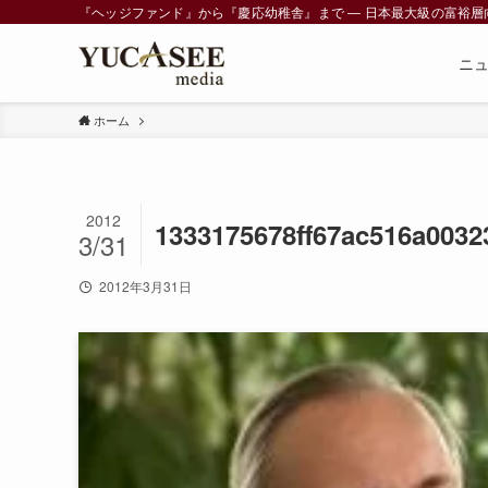
『ヘッジファンド』から『慶応幼稚舎』まで ― 日本最大級の富裕層向けメデ
ニ
ホーム
2012
1333175678ff67ac516a0032
3/31
2012年3月31日