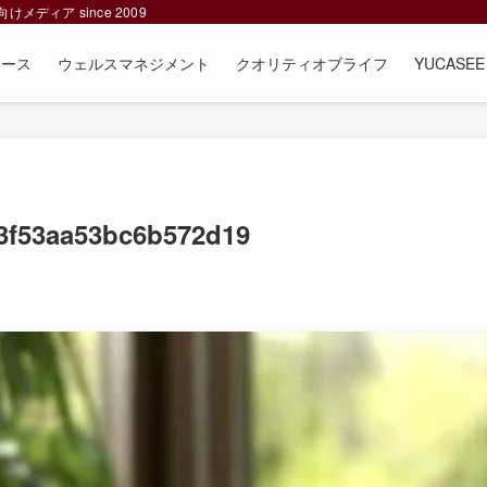
ィア since 2009
ュース
ウェルスマネジメント
クオリティオブライフ
YUCAS
3f53aa53bc6b572d19