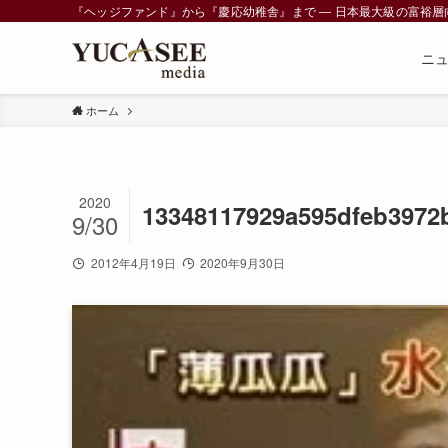
『ヘッジファンド』から『慶応幼稚舎』まで ― 日本最大級の富裕層向けメデ
ニ
ホーム
2020
13348117929a595dfeb3972
9/30
2012年4月19日
2020年9月30日