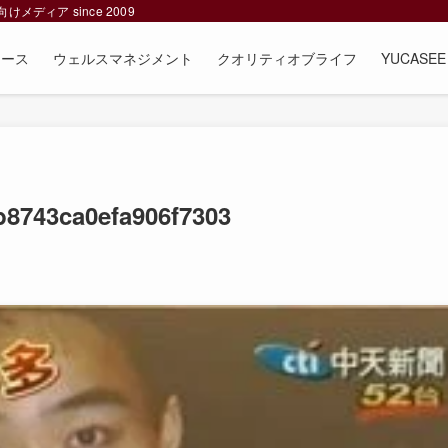
ィア since 2009
ュース
ウェルスマネジメント
クオリティオブライフ
YUCAS
b8743ca0efa906f7303