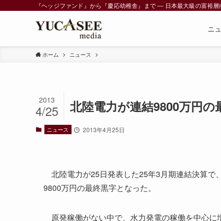
『ヘッジファンド』から『慶応幼稚舎』まで ― 日本最大級の富裕層向けメデ
ニ
ホーム
ニュース
2013
北陸電力が連結9800万円の
4/25
ニュース
2013年4月25日
北陸電力が25日発表した25年3月期連結決算で、経
9800万円の最終黒字となった。
原発稼働がない中で、水力発電の稼働を中心に