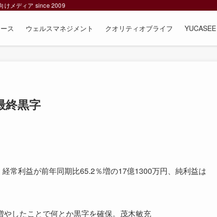
ィア since 2009
ュース
ウェルスマネジメント
クオリティオブライフ
YUCAS
最終黒字
常利益が前年同期比65.2％増の17億1300万円、純利益は
増やしたことで何とか黒字を確保。茂木敏充