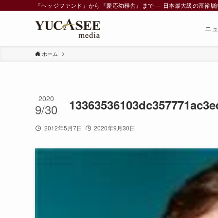
『ヘッジファンド』から『慶応幼稚舎』まで ― 日本最大級の富裕層向けメデ
ニ
ホーム
2020
13363536103dc357771ac3e
9/30
2012年5月7日
2020年9月30日