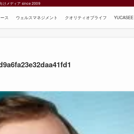
ィア since 2009
ュース
ウェルスマネジメント
クオリティオブライフ
YUCAS
d9a6fa23e32daa41fd1