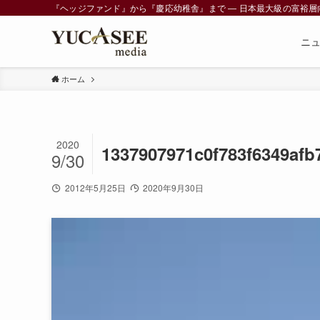
『ヘッジファンド』から『慶応幼稚舎』まで ― 日本最大級の富裕層向けメデ
ニ
ホーム
2020
1337907971c0f783f6349afb
9/30
2012年5月25日
2020年9月30日