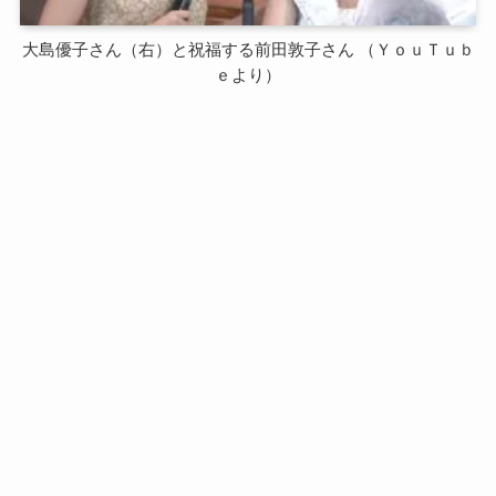
大島優子さん（右）と祝福する前田敦子さん （ＹｏｕＴｕｂ
ｅより）