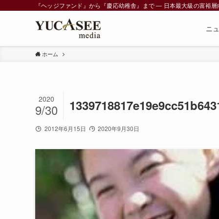
『ヘッジファンド』から『慶応幼稚舎』まで ― 日本最大級の富裕層向けメデ
ニ
ホーム
2020
1339718817e19e9cc51b643
9/30
2012年6月15日
2020年9月30日