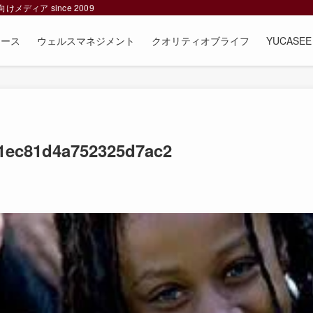
ィア since 2009
ュース
ウェルスマネジメント
クオリティオブライフ
YUCAS
1ec81d4a752325d7ac2