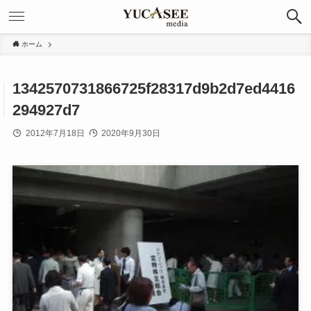
ホーム
1342570731866725f28317d9b2d7ed4416
294927d7
2012年7月18日
2020年9月30日