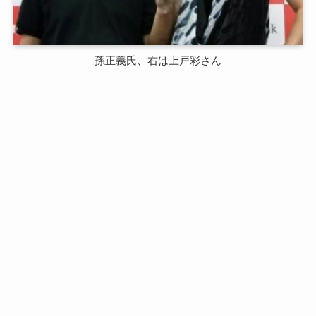
孫正義氏、右は上戸彩さん