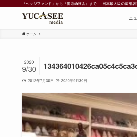
『ヘッジファンド』から『慶応幼稚舎』まで ― 日本最大級の富裕層向けメデ
ニ
ホーム
2020
134364010426ca05c4c5ca3
9/30
2012年7月30日
2020年9月30日