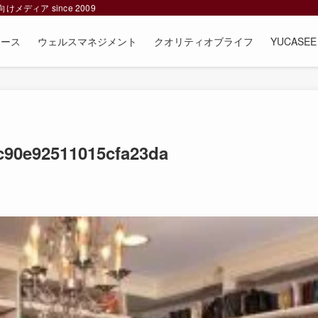
ィア since 2009
ュース
ウェルスマネジメント
クオリティオブライフ
YUCAS
c90e92511015cfa23da