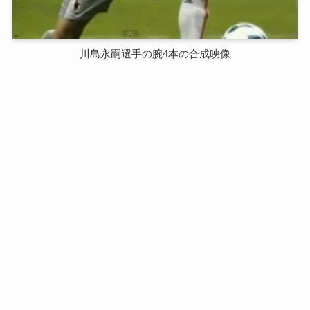
川島永嗣選手の腕4本の合成映像