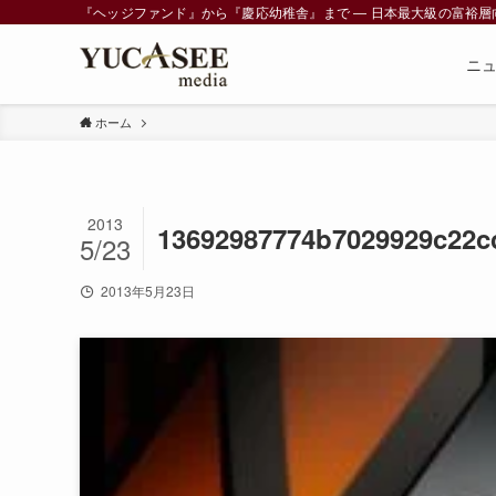
『ヘッジファンド』から『慶応幼稚舎』まで ― 日本最大級の富裕層向けメデ
ニ
ホーム
2013
13692987774b7029929c22c
5/23
2013年5月23日