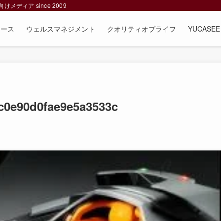
ィア since 2009
ュース
ウェルスマネジメント
クオリティオブライフ
YUCAS
c0e90d0fae9e5a3533c