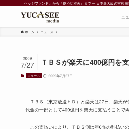
『ヘッジファンド』から『慶応幼稚舎』まで ― 日本最大級の富裕層向けメデ
ニ
ホーム
ニュース
2009
ＴＢＳが楽天に400億円を
7/27
ニュース
2009年7月27日
ＴＢＳ（東京放送ＨＤ）と楽天は27日、楽天が
代金の一部として400億円を楽天に支払うことで
この支払いにより、ＴＢＳ側は年6％の利払いの