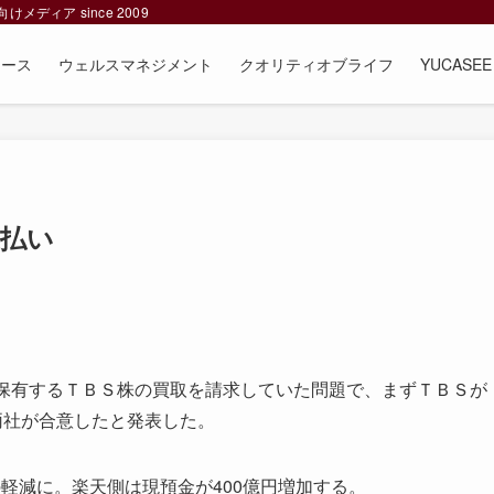
ィア since 2009
ュース
ウェルスマネジメント
クオリティオブライフ
YUCAS
支払い
保有するＴＢＳ株の買取を請求していた問題で、まずＴＢＳが
両社が合意したと発表した。
軽減に。楽天側は現預金が400億円増加する。