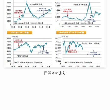
日興ＡＭより