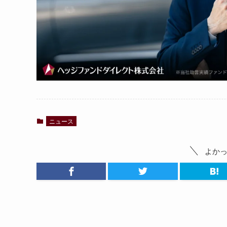
ニュース
よか