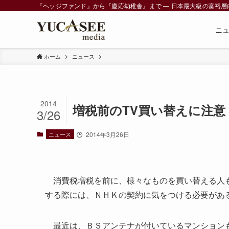
『ヘッジファンド』から『慶応幼稚舎』まで ― 日本最大級の富裕層向けメデ
ニ
ホーム
ニュース
2014
増税前のTV買い替えに注意
3/26
ニュース
2014年3月26日
消費税増税を前に、様々なものを買い替える人も
する際には、ＮＨＫの契約に気をつける必要があ
最近は、ＢＳアンテナが付いているマンションも