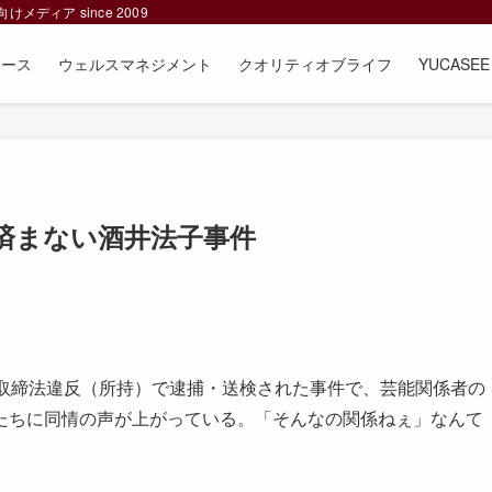
ィア since 2009
ュース
ウェルスマネジメント
クオリティオブライフ
YUCAS
済まない酒井法子事件
取締法違反（所持）で逮捕・送検された事件で、芸能関係者の
たちに同情の声が上がっている。「そんなの関係ねぇ」なんて