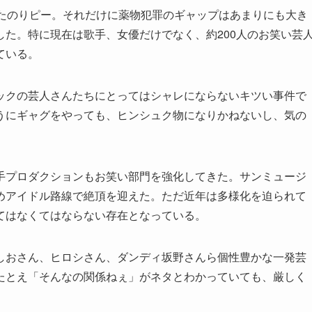
たのりピー。それだけに薬物犯罪のギャップはあまりにも大き
た。特に現在は歌手、女優だけでなく、約200人のお笑い芸
ている。
クの芸人さんたちにとってはシャレにならないキツい事件で
うにギャグをやっても、ヒンシュク物になりかねないし、気の
プロダクションもお笑い部門を強化してきた。サンミュージ
めアイドル路線で絶頂を迎えた。ただ近年は多様化を迫られて
てはなくてはならない存在となっている。
おさん、ヒロシさん、ダンディ坂野さんら個性豊かな一発芸
たとえ「そんなの関係ねぇ」がネタとわかっていても、厳しく