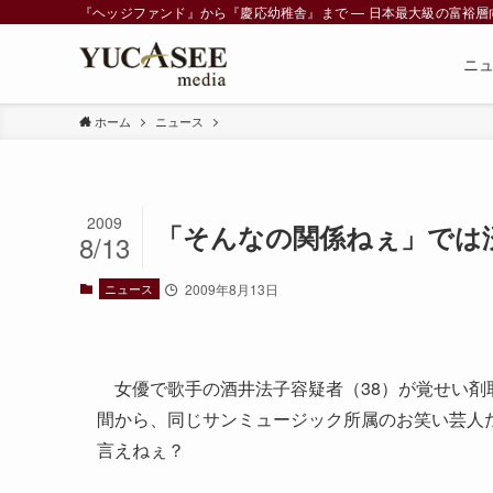
『ヘッジファンド』から『慶応幼稚舎』まで ― 日本最大級の富裕層向けメデ
ニ
ホーム
ニュース
2009
「そんなの関係ねぇ」では
8/13
ニュース
2009年8月13日
女優で歌手の酒井法子容疑者（38）が覚せい剤
間から、同じサンミュージック所属のお笑い芸人
言えねぇ？