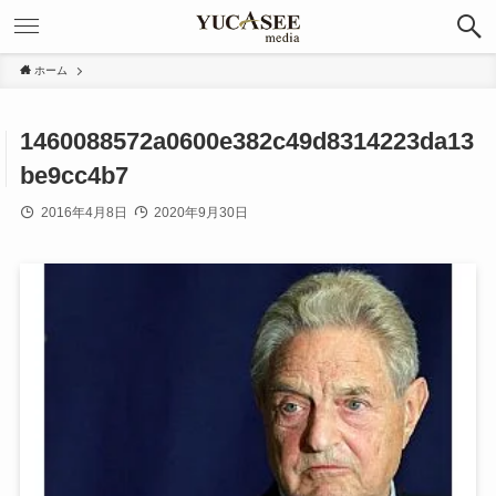
ホーム
1460088572a0600e382c49d8314223da13
be9cc4b7
2016年4月8日
2020年9月30日