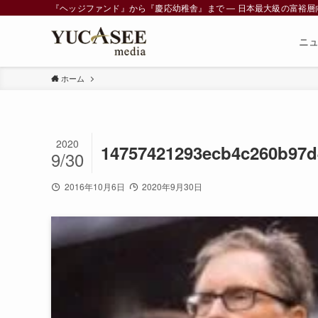
『ヘッジファンド』から『慶応幼稚舎』まで ― 日本最大級の富裕層向けメデ
ニ
ホーム
2020
14757421293ecb4c260b97d
9/30
2016年10月6日
2020年9月30日