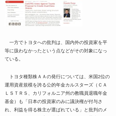
一方でトヨタへの批判は、国内外の投資家を平
等に扱わなかったという点などがその対象になっ
ている。
トヨタ種類株ＡＡの発行については、米国2位の
運用資産規模を誇る公的年金カルスターズ（ＣＡ
ＬＳＴＲＳ、カリフォルニア州の教職員退職年金
基金）も「日本の投資家のみに議決権が付与さ
れ、利益を得る株主が選ばれている」と批判のメ