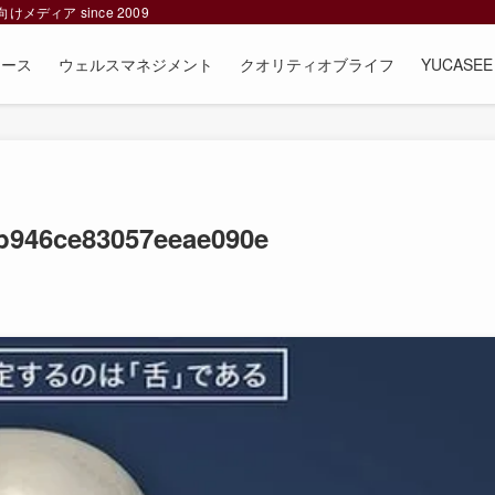
ィア since 2009
ュース
ウェルスマネジメント
クオリティオブライフ
YUCAS
b946ce83057eeae090e