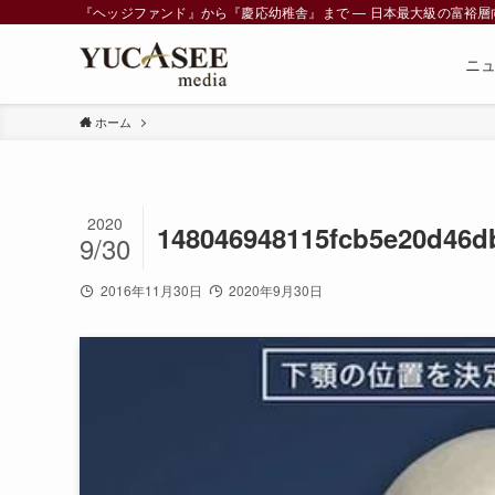
『ヘッジファンド』から『慶応幼稚舎』まで ― 日本最大級の富裕層向けメデ
ニ
ホーム
2020
148046948115fcb5e20d46d
9/30
2016年11月30日
2020年9月30日