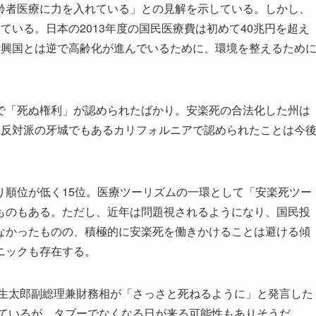
者医療に力を入れている」との見解を示している。しかし、
ている。日本の2013年度の国民医療費は初めて40兆円を超え
新興国とは逆で高齢化が進んでいるために、環境を整えるため
「死ぬ権利」が認められたばかり。安楽死の合法化した州は
た反対派の牙城でもあるカリフォルニアで認められたことは今
順位が低く15位。医療ツーリズムの一環として「安楽死ツー
ものもある。ただし、近年は問題視されるようになり、国民投
なかったものの、積極的に安楽死を働きかけることは避ける傾
ニックも存在する。
麻生太郎副総理兼財務相が「さっさと死ねるように」と発言した
っているが、タブーでなくなる日が来る可能性もありそうだ。