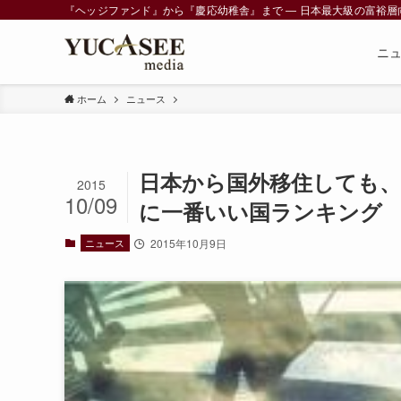
『ヘッジファンド』から『慶応幼稚舎』まで ― 日本最大級の富裕層向けメデ
ニ
ホーム
ニュース
日本から国外移住しても
2015
10/09
に一番いい国ランキング
ニュース
2015年10月9日