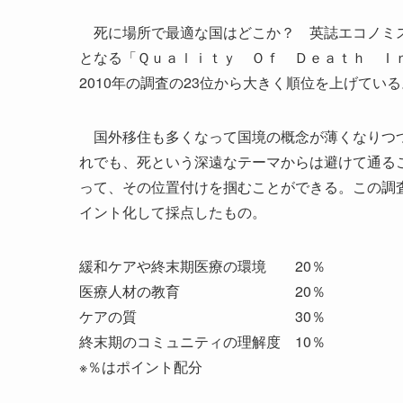
死に場所で最適な国はどこか？ 英誌エコノミス
となる「Ｑｕａｌｉｔｙ Ｏｆ Ｄｅａｔｈ Ｉｎ
2010年の調査の23位から大きく順位を上げている
国外移住も多くなって国境の概念が薄くなりつつ
れでも、死という深遠なテーマからは避けて通る
って、その位置付けを掴むことができる。この調査
イント化して採点したもの。
緩和ケアや終末期医療の環境 20％
医療人材の教育 20％
ケアの質 30％
終末期のコミュニティの理解度 10％
※％はポイント配分