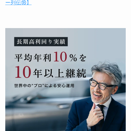
ー列伝⑱】