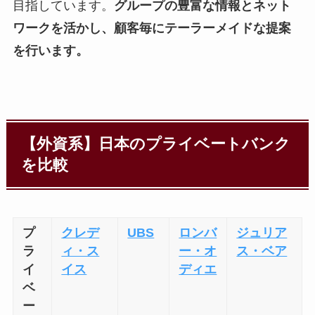
目指しています。
グループの豊富な情報とネット
ワークを活かし、顧客毎にテーラーメイドな提案
を行います。
【外資系】日本のプライベートバンク
を比較
プ
クレデ
UBS
ロンバ
ジュリア
ラ
ィ・ス
ー・オ
ス・ベア
イ
イス
ディエ
ベ
ー