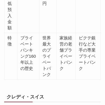
低
円
預
入
金
額
特
プライ
世界
家族経
ピクテ銀
徴
ベート
最大
営の老
行など大
バンキ
のプ
舗プラ
手の専業
ング160
ライ
イベー
プライベ
年以上
ベー
トバン
ートバン
の歴史
トバ
ク
ク
ンク
クレディ・スイス