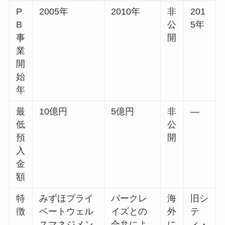
P
2005年
2010年
非
201
B
公
5年
事
開
業
開
始
年
最
10億円
5億円
非
—
低
公
預
開
入
金
額
特
みずほプライ
バークレ
海
旧シ
徴
ベートウェル
イズとの
外
テ
スマネジメン
合弁によ
に
ィ・