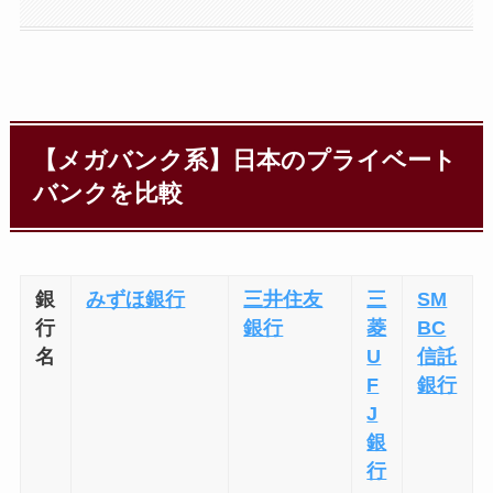
【メガバンク系】日本のプライベート
バンクを比較
銀
みずほ銀行
三井住友
三
SM
行
銀行
菱
BC
名
U
信託
F
銀行
J
銀
行