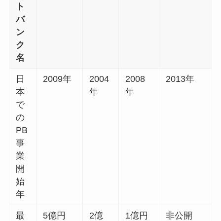
ト
バ
ン
ク
名
日
2009年
2004
2008
2013年
本
年
年
で
の
PB
事
業
開
始
年
最
5億円
2億
1億円
非公開