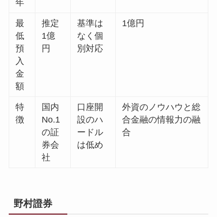
年
最
推定
基準は
1億円
低
1億
なく個
預
円
別対応
入
金
額
特
国内
口座開
外資のノウハウと総
徴
No.1
設のハ
合金融の情報力の融
の証
ードル
合
券会
は低め
社
野村證券