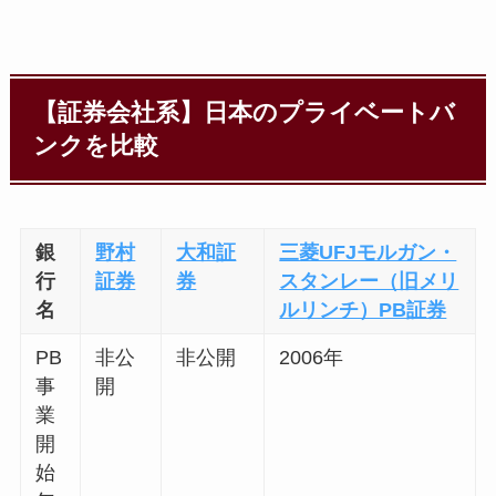
【証券会社系】日本のプライベートバ
ンクを比較
銀
野村
大和証
三菱UFJモルガン・
行
証券
券
スタンレー（旧メリ
名
ルリンチ）PB証券
PB
非公
非公開
2006年
事
開
業
開
始