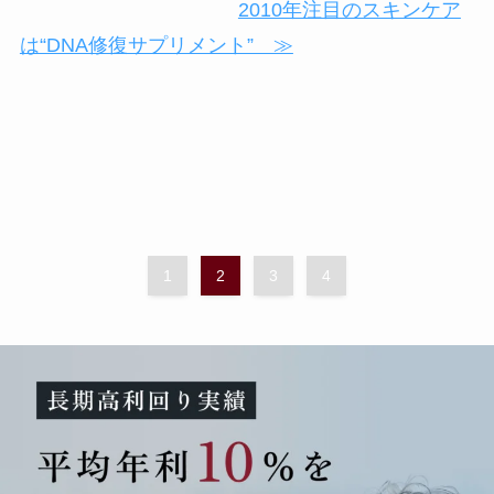
2010年注目のスキンケア
は“DNA修復サプリメント” ≫
1
2
3
4